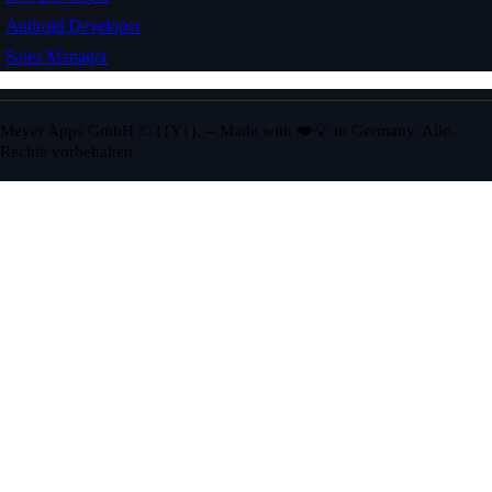
Android Developer
Sales Manager
Meyer Apps GmbH © {{Y}}. – Made with ❤️💡 in Germany. Alle
Rechte vorbehalten